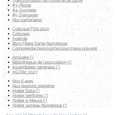
Transformation du système de santé
#3-Piloter
#4-Données
#5-S'engager
Nos partenaires
Colloque FSN 2025
Colloque
Agenda
Blog Filière Santé Numérique
Comprendre l'exposome pour mieux prévenir
Annuaire (*)
Bibliothèque de l'association (*)
Assemblées générales (*)
AG Dec 2023
Nos 6 axes
Nos réunions plénières
Atelier Data (*)
Atelier territoires (*)
Atelier e-Meuse (*)
Atelier Jumeau Numérique (*)