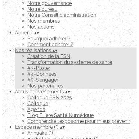
Notre gouvernance
Notre bureau
Notre Conseil d'administration
Nos membres
Nos actions
Adhérer
▴
▾
Pourquoi adhérer ?
Comment adhérer ?
Nos réalisations
▴
▾
Création de la FSN
Transformation du système de santé
#3-Piloter
#4-Données
#5-S'engager
Nos partenaires
Actus et événements
▴
▾
Colloque FSN 2025
Colloque
Agenda
Blog Filière Santé Numérique
Comprendre l'exposome pour mieux prévenir
Espace membre (*)
▴
▾
Annuaire (*)
Bibliothèque de l'association (*)