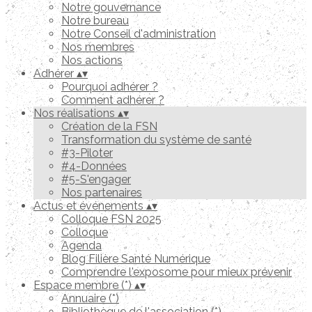
Notre gouvernance
Notre bureau
Notre Conseil d'administration
Nos membres
Nos actions
Adhérer
▴
▾
Pourquoi adhérer ?
Comment adhérer ?
Nos réalisations
▴
▾
Création de la FSN
Transformation du système de santé
#3-Piloter
#4-Données
#5-S'engager
Nos partenaires
Actus et événements
▴
▾
Colloque FSN 2025
Colloque
Agenda
Blog Filière Santé Numérique
Comprendre l'exposome pour mieux prévenir
Espace membre (*)
▴
▾
Annuaire (*)
Bibliothèque de l'association (*)